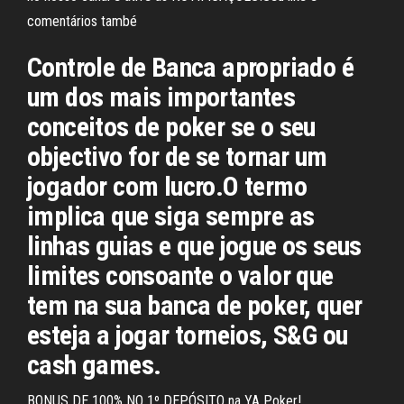
comentários també
Controle de Banca apropriado é
um dos mais importantes
conceitos de poker se o seu
objectivo for de se tornar um
jogador com lucro.O termo
implica que siga sempre as
linhas guias e que jogue os seus
limites consoante o valor que
tem na sua banca de poker, quer
esteja a jogar torneios, S&G ou
cash games.
BONUS DE 100% NO 1º DEPÓSITO na YA Poker!