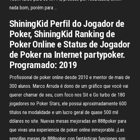
nada bom, porém para …
ShiningKid Perfil do Jogador de
Poker, ShiningKid Ranking de
Poker Online e Status de Jogador
de Poker na Internet partypoker.
Programado: 2019
Profissional de poker online desde 2010 e mentor de mais de
300 alunos. Marco Arruda é dono de um gráfico que você vai
querer chamar de seu, com foco nos Sit e Go turbo de 180
jogadores no Poker Stars, ele possui aproximadamente 600
títulos na modalidade e um lucro geral de quase 500 mil
dólares no site. Nuevas mesas mejoradas en 888poker para
que vivas una experiencia de poker online inmejorable. ¡Las
sencillas mesas de 888poker con fantásticas funciones son