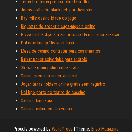
Tema flor tema pré-escolar diário flor
Jogos grátis de blackjack por diversão
Bay mills casino idade do jogo
Riquezas do arco-íris caça-níqueis online
Pizza de blackjack mais próxima da minha localização
Poker online grátis sem flash
Mesa de casino contratar para casamentos
Baixar poker solverlabs para android
Slots de monopólio online grátis
Casino premium andorra da oab
Jogar texas holdem online grátis sem registro
Hcl bpo perto do teatro do cassino
Cassino longe xia
Cassino online em las vegas
Proudly powered by
WordPress
|
Theme:
Envo Magazine