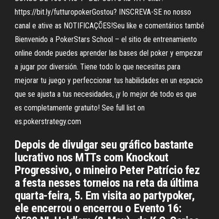
https://bit.ly/futturopokerGostou? INSCREVA-SE no nosso
canal e ative as NOTIFICAÇÕES!Seu like e comentários també
Bienvenido a PokerStars School – el sitio de entrenamiento
online donde puedes aprender las bases del poker y empezar
a jugar por diversión. Tiene todo lo que necesitas para
mejorar tu juego y perfeccionar tus habilidades en un espacio
que se ajusta a tus necesidades, ¡y lo mejor de todo es que
es completamente gratuito! See full list on
es.pokerstrategy.com
Depois de divulgar seu gráfico bastante
lucrativo nos MTTs com Knockout
Progressivo, o mineiro Peter Patrício fez
a festa nesses torneios na reta da última
quarta-feira, 5. Em visita ao partypoker,
ele encerrou o encerrou o Evento 16: