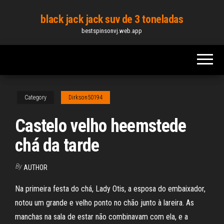
Skip
black jack jack suv de 3 toneladas
to
bestspinsonvj.web.app
the
content
Category
Dirkson50194
Castelo velho heemstede
chá da tarde
By
AUTHOR
Na primeira festa do chá, Lady Otis, a esposa do embaixador,
notou um grande e velho ponto no chão junto à lareira. As
manchas na sala de estar não combinavam com ela, e a