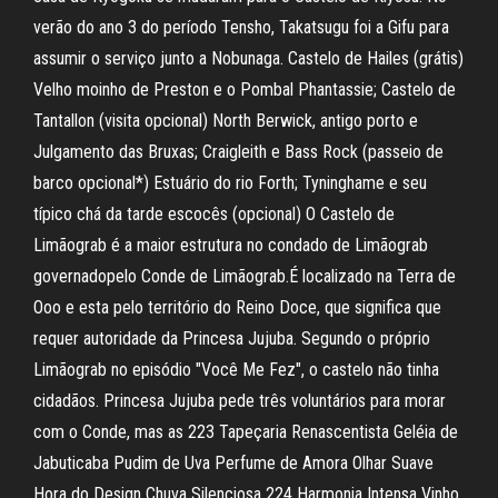
verão do ano 3 do período Tensho, Takatsugu foi a Gifu para
assumir o serviço junto a Nobunaga. Castelo de Hailes (grátis)
Velho moinho de Preston e o Pombal Phantassie; Castelo de
Tantallon (visita opcional) North Berwick, antigo porto e
Julgamento das Bruxas; Craigleith e Bass Rock (passeio de
barco opcional*) Estuário do rio Forth; Tyninghame e seu
típico chá da tarde escocês (opcional) O Castelo de
Limãograb é a maior estrutura no condado de Limãograb
governadopelo Conde de Limãograb.É localizado na Terra de
Ooo e esta pelo território do Reino Doce, que significa que
requer autoridade da Princesa Jujuba. Segundo o próprio
Limãograb no episódio "Você Me Fez", o castelo não tinha
cidadãos. Princesa Jujuba pede três voluntários para morar
com o Conde, mas as 223 Tapeçaria Renascentista Geléia de
Jabuticaba Pudim de Uva Perfume de Amora Olhar Suave
Hora do Design Chuva Silenciosa 224 Harmonia Intensa Vinho