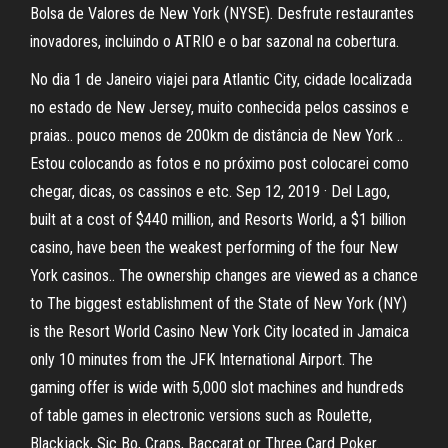
Bolsa de Valores de New York (NYSE). Desfrute restaurantes
inovadores, incluindo o ATRIO e o bar sazonal na cobertura.
No dia 1 de Janeiro viajei para Atlantic City, cidade localizada
no estado de New Jersey, muito conhecida pelos cassinos e
praias.. pouco menos de 200km de distância de New York ..
Estou colocando as fotos e no próximo post colocarei como
chegar, dicas, os cassinos e etc. Sep 12, 2019 · Del Lago,
built at a cost of $440 million, and Resorts World, a $1 billion
casino, have been the weakest performing of the four New
York casinos.. The ownership changes are viewed as a chance
to The biggest establishment of the State of New York (NY)
is the Resort World Casino New York City located in Jamaica
only 10 minutes from the JFK International Airport. The
gaming offer is wide with 5,000 slot machines and hundreds
of table games in electronic versions such as Roulette,
Blackjack, Sic Bo, Craps, Baccarat or Three Card Poker.