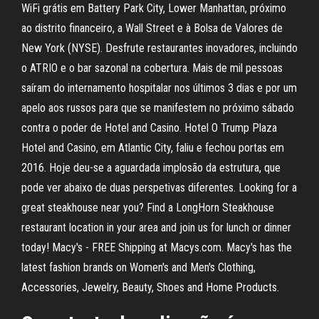
WiFi grátis em Battery Park City, Lower Manhattan, próximo
ao distrito financeiro, a Wall Street e à Bolsa de Valores de
New York (NYSE). Desfrute restaurantes inovadores, incluindo
o ATRIO e o bar sazonal na cobertura. Mais de mil pessoas
saíram do internamento hospitalar nos últimos 3 dias e por um
apelo aos russos para que se manifestem no próximo sábado
contra o poder de Hotel and Casino. Hotel O Trump Plaza
Hotel and Casino, em Atlantic City, faliu e fechou portas em
2016. Hoje deu-se a aguardada implosão da estrutura, que
pode ver abaixo de duas perspetivas diferentes. Looking for a
great steakhouse near you? Find a LongHorn Steakhouse
restaurant location in your area and join us for lunch or dinner
today! Macy's - FREE Shipping at Macys.com. Macy's has the
latest fashion brands on Women's and Men's Clothing,
Accessories, Jewelry, Beauty, Shoes and Home Products.