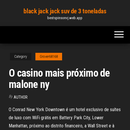
Skip
black jack jack suv de 3 toneladas
to
bestspinsonvj.web.app
the
content
Category
Grover68168
O casino mais próximo de
malone ny
By
AUTHOR
O Conrad New York Downtown é um hotel exclusivo de suítes
de luxo com WiFi grátis em Battery Park City, Lower
Manhattan, próximo ao distrito financeiro, a Wall Street e à