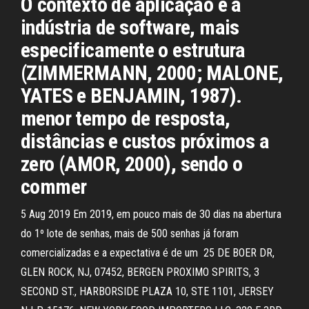
O contexto de aplicação é a
indústria de software, mais
especificamente o estrutura
(ZIMMERMANN, 2000; MALONE,
YATES e BENJAMIN, 1987).
menor tempo de resposta,
distâncias e custos próximos a
zero (AMOR, 2000), sendo o
commer
5 Aug 2019 Em 2019, em pouco mais de 30 dias na abertura
do 1º lote de senhas, mais de 500 senhas já foram
comercializadas e a expectativa é de um 25 DE BOER DR,
GLEN ROCK, NJ, 07452, BERGEN PROXIMO SPIRITS, 3
SECOND ST., HARBORSIDE PLAZA 10, STE 1101, JERSEY