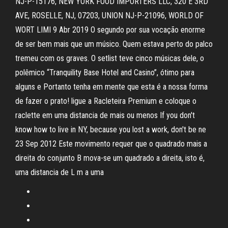
NJ-P-15176, NEW YORK FOOD IMPORTERS LLC, 320 E 3RD
AVE, ROSELLE, NJ, 07203, UNION NJ-P-21096, WORLD OF
WORT LIMI 9 Abr 2019 O segundo por sua vocação enorme
de ser bem mais que um músico. Quem estava perto do palco
tremeu com os graves. O setlist teve cinco músicas dele, o
polêmico “Tranquility Base Hotel and Casino”, ótimo para
alguns e Portanto tenha em mente que esta é a nossa forma
de fazer o prato! ligue a Racleteira Premium e coloque o
raclette em uma distancia de mais ou menos If you don't
know how to live in NY, because you lost a work, don't be ne
23 Sep 2012 Este movimento requer que o quadrado mais a
direita do conjunto B mova-se um quadrado a direita, isto é,
uma distancia de L m a uma