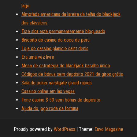
lago
Almofada americana da lareira da telha do blackjack
dos clássicos
Este slot está permanentemente bloqueado
Biscoito do casino do coco de peru
Loja de cassino planície saint denis
Era uma vez livre
Mesa de estratégia de blackjack baralho único
Códigos de bónus sem depósito 2021 de giros grátis
Sala de poker westgate grand rapids
Cassino online em las vegas
Fone casino $ 50 sem bônus de depósito
Ajuda do jogo roda da fortuna
Proudly powered by
WordPress
|
Theme:
Envo Magazine