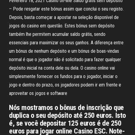
Fevereiro 18, 2021 Casino on-line Saldo grátis sem depósito
– Pode resgatar este bónus assim que conclui o seu registo.
Depois, basta começar a apostar na seleção disponível de
jogos do casino em questão. Estes bónus sem depósito
também lhe permitem acumular saldo grátis, sendo
essenciais para maximizar os seus ganhos. A diferença entre
um bónus de nenhum depósito e um bónus de boas-vindas
normal é que o jogador não é solicitado para fazer qualquer
depósito inicial na conta dele ou dela. O casino online vai
simplesmente fornecer os fundos para o jogador, iniciar o
jogo e dentro do prazo, os jogadores podem ir em frente e
aproveitar os jogos e software
Nós mostramos o bônus de inscrição que
duplica o seu depósito até 250 euros. Isto
é, se você depositar 125 euros é de 250
euros para jogar online Casino ESC. Note-