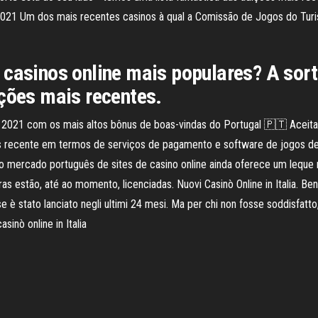
-2021 Um dos mais recentes casinos à qual a Comissão de Jogos do Turi
 casinos online mais populares? A sort
ições mais recentes.
m 2021 com os mais altos bônus de boas-vindas do Portugal 🇵🇹 Acei
ais recente em termos de serviços de pagamento e software de jogos de
 mercado português de sites de casino online ainda oferece um leque 
stão, até ao momento, licenciadas. Nuovi Casinò Online in Italia. Benven
 è stato lanciato negli ultimi 24 mesi. Ma per chi non fosse soddisfatto,
asinò online in Italia