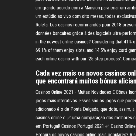
um grande acordo com a Mansion para criar um ambie
um estúdio ao vivo com oito mesas, todas exclusivas
Roleta. Les casinos recommandés pour 2018 présenten
données bancaires grâce à des logiciels ultra-perfo
in the newest online casinos? Considering that 41% of 
69.1% of them enjoy slots, and 14.5% enjoy card gam
each online casino with our '25 step process'. Comp
Cada vez mais os novos casinos onl
que encontrará muitos bónus alicia
Casinos Online 2021 - Muitas Novidades E Bônus Inc
jogos mais interativos. Esses são os jogos que poder
adicionado é o de Ponta Delgada, que dota, assim,
casinos online e ✅ uma comparação dos melhores cas
em Portugal! Casinos Portugal 2021 ✅ Casino Online
Procura os novos casinos online mais populares? A s