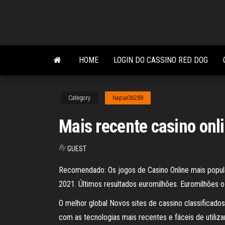
Skip
to
the
content
HOME
LOGIN DO CASSINO RED DOG
Category
Napue36288
Mais recente casino onl
By
GUEST
Recomendado: Os jogos de Casino Online mais popular
2021. Últimos resultados euromilhões. Euromilhões o
O melhor global Novos sites de cassino classificad
com as tecnologias mais recentes e fáceis de utiliz