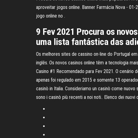
aproveitar jogos online. Banner Farmácia Nova - 01
jogo online no .
9 Fev 2021 Procura os novos
uma lista fantástica das ad
Os melhores sites de cassino on-line do Portugal e
inglês. Os novos casinos online têm a tecnologia m
Casino #1 Recomendado para Fev 2021. O cenário do
apenas foi regulado em 2015 e somente 13 operadoras e
casinò in Italia. Consideriamo un casinò come nuovo se
sono i casinò più recenti a noi noti.. Elenco dei nuovi c