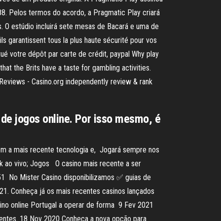
8. Pelos termos do acordo, a Pragmatic Play criará
. O estúdio incluirá sete mesas de Bacará e uma de
 garantissent tous la plus haute sécurité pour vos
ué votre dépôt par carte de crédit, paypal Why play
hat the Brits have a taste for gambling activities.
Reviews - Casino.org independently review & rank
 de jogos online. Por isso mesmo, é
com a mais recente tecnologia e, Jogará sempre nos
ack ao vivo; Jogos O casino mais recente a ser
1 No Mister Casino disponibilizamos ✅ guias de
21. Conheça já os mais recentes casinos lançados
ino online Portugal a operar de forma 9 Fev 2021
ecentes. 18 Nov 2020 Conheça a nova opção para