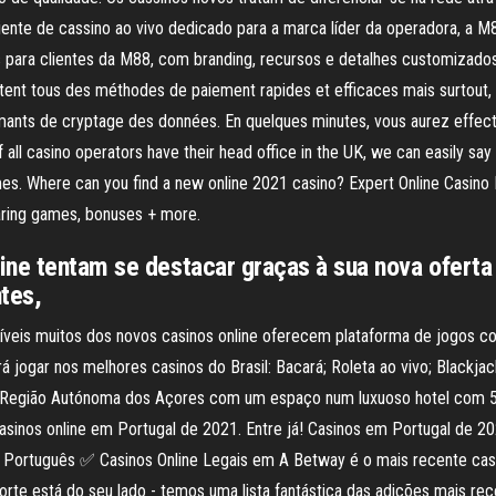
nte de cassino ao vivo dedicado para a marca líder da operadora, a M8
 para clientes da M88, com branding, recursos e detalhes customizados
t tous des méthodes de paiement rapides et efficaces mais surtout, ils
rmants de cryptage des données. En quelques minutes, vous aurez effect
all casino operators have their head office in the UK, we can easily say t
es. Where can you find a new online 2021 casino? Expert Online Casino 
aring games, bonuses + more.
ine tentam se destacar graças à sua nova oferta
ntes,
ríveis muitos dos novos casinos online oferecem plataforma de jogos 
á jogar nos melhores casinos do Brasil: Bacará; Roleta ao vivo; Blackj
 a Região Autónoma dos Açores com um espaço num luxuoso hotel com 5
inos online em Portugal de 2021. Entre já! Casinos em Portugal de 20
 Português ✅ Casinos Online Legais em A Betway é o mais recente cas
orte está do seu lado - temos uma lista fantástica das adições mais r