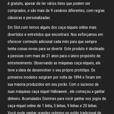
é gratuito, apesar de ter vários itens que podem ser
comprados, e são mais de 9 cenários diferentes, com regras
clássicas e personalizadas.
Em Slot.com temos alguns dos caça-níqueis online mais
divertidos e entretidos que encontrará. Nos esforçamos em
oferecer conteúdo adicional cada mês para que sempre
tenha coisas novas para se divertir. Este produto é destinado
a pessoas com mais de 21 anos para o único propósito de
entretenimento. Observando as máquinas caça-níqueis, ele
teve a ideia de desenvolver o seu próprio protótipo. Os
primeiros modelos surgiram por volta de 1894 e foram em
sua maioria produzidos em seu porão. Com o sucesso de
suas máquinas caça niquel Halloween , ele começou a ganhar
dinheiro. Acumulados Enormes para você ganhar nos jogos de
caça-níquel online de 1 linha, 5 linhas, 9 linhas e 20 linhas.
Você pode ganhar grandes prêmios no estilo tradicional de