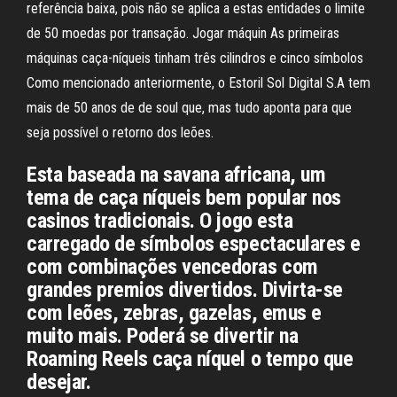
referência baixa, pois não se aplica a estas entidades o limite
de 50 moedas por transação. Jogar máquin As primeiras
máquinas caça-níqueis tinham três cilindros e cinco símbolos
Como mencionado anteriormente, o Estoril Sol Digital S.A tem
mais de 50 anos de de soul que, mas tudo aponta para que
seja possível o retorno dos leões.
Esta baseada na savana africana, um
tema de caça níqueis bem popular nos
casinos tradicionais. O jogo esta
carregado de símbolos espectaculares e
com combinações vencedoras com
grandes premios divertidos. Divirta-se
com leões, zebras, gazelas, emus e
muito mais. Poderá se divertir na
Roaming Reels caça níquel o tempo que
desejar.