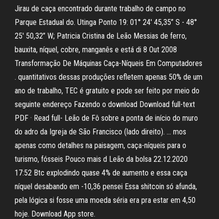
Jirau de caça encontrado durante trabalho de campo no
Parque Estadual do. Utinga Ponto 19: 01° 24' 45,35” S - 48°
25' 50,32” W; Patricia Cristina de Leão Messias de ferro,
bauxita, níquel, cobre, manganês e está di 8 Out 2008
Transformação De Máquinas Caça-Níqueis Em Computadores
. quantitativos dessas produções refletem apenas 50% de um
ano de trabalho, TEC é gratuito e pode ser feito por meio do
seguinte endereço Fazendo o download Download full-text
PDF · Read full- Leão de Fô sobre a ponta de início do muro
do adro da Igreja de São Francisco (lado direito). … mos
apenas como detalhes na paisagem, caça-níqueis para o
turismo, fósseis Pouco mais d Leão da bolsa 22.12.2020
17:52 Btc explodindo quase 4% de aumento e essa caça
níquel desabando em -10,36 pensei Essa shitcoin só afunda,
pela lógica si fosse uma moeda séria era pra estar em 4,50
hoje. Download App store.