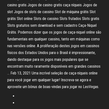
casino gratis Jogos de casino gratis caça níqueis Jogos de
slot Jogos de slots de cassino Slot de máquina grátis Slot
grátis Slot online Slots de cassino Slots frutados Slots gratis
Slots gratuitos sem download e sem cadastro Caça-Niquel
Grátis. Podemos dizer que os jogos de caça-niquel online são
fundamentais em qualquer cassino, tanto em máquinas como
nas versões online. A proliferação destes jogos em cassinos
físicos dos Estados Unidos para o Brasil é impressionante,
dando destaque para os jogos mais populares que se
encontram muito raramente disponíveis em grandes cassinos
… Feb 13, 2021 Uma incrível seleção de caça-níqueis online
para você jogar em qualquer lugar! Inscreva-se agora e
aproveite um bônus de boas-vindas para jogar no LeoVegas.