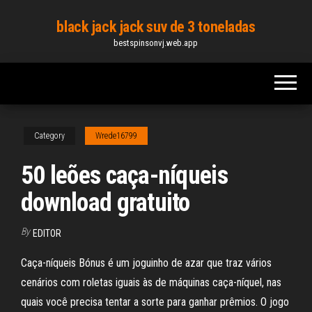
Skip
black jack jack suv de 3 toneladas
to
bestspinsonvj.web.app
the
content
Category
Wrede16799
50 leões caça-níqueis
download gratuito
By
EDITOR
Caça-níqueis Bónus é um joguinho de azar que traz vários
cenários com roletas iguais às de máquinas caça-níquel, nas
quais você precisa tentar a sorte para ganhar prêmios. O jogo