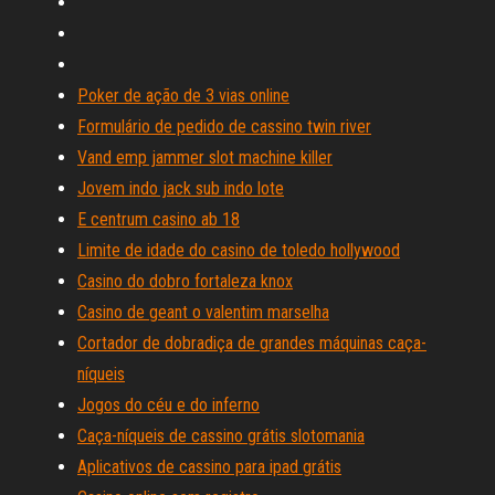
Poker de ação de 3 vias online
Formulário de pedido de cassino twin river
Vand emp jammer slot machine killer
Jovem indo jack sub indo lote
E centrum casino ab 18
Limite de idade do casino de toledo hollywood
Casino do dobro fortaleza knox
Casino de geant o valentim marselha
Cortador de dobradiça de grandes máquinas caça-
níqueis
Jogos do céu e do inferno
Caça-níqueis de cassino grátis slotomania
Aplicativos de cassino para ipad grátis