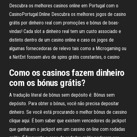
Descubra os melhores casinos online em Portugal com o
CasinoPortugal.Online Descubra os melhores jogos de casino
grátis por dinheiro real com promoções e bónus de boas-
vindas! Cada slot a dinheiro real tem um custo associado e
distinto dentro de um casino online e caso os jogos de
algumas fornecedoras de relevo tais como a Microgaming ou
a NetEnt fossem alvo de spins grátis constantes, o casino
Como os casinos fazem dinheiro
com os bónus grátis?
A tradução literal de bônus sem depósito é: Bônus sem
depósito. Para obter o bônus, você não precisa depositar
dinheiro. Se você está procurando o melhor bônus de cassino
clique aqui. É bom saber que existem vencedores do jackpot
que ganharam o jackpot em um cassino on-line com rodadas