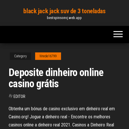
Skip
black jack jack suv de 3 toneladas
to
bestspinsonvj.web.app
the
content
Category
Wrede16799
Deposite dinheiro online
casino grátis
By
EDITOR
Obtenha um bónus de casino exclusivo em dinheiro real em
Casino.org! Jogue a dinheiro real - Encontre os melhores
casinos online a dinheiro real 2021. Casinos a Dinheiro Real