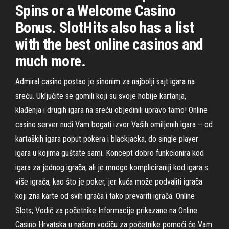
Spins or a Welcome Casino
Bonus. SlotHits also has a list
with the best online casinos and
much more.
Admiral casino postao je sinonim za najbolji sajt igara na
sreću. Uključite se gomili koji su svoje hobije kartanja,
klađenja i drugih igara na sreću objedinili upravo tamo! Online
casino server nudi Vam bogati izvor Vaših omiljenih igara – od
kartaških igara poput pokera i blackjacka, do single player
igara u kojima guštate sami. Koncept dobro funkcionira kod
igara za jednog igrača, ali je mnogo kompliciraniji kod igara s
više igrača, kao što je poker, jer kuća može podvaliti igrača
koji zna karte od svih igrača i tako prevariti igrača. Online
Slots; Vodič za početnike Informacije prikazane na Online
Casino Hrvatska u našem vodiču za početnike pomoći će Vam