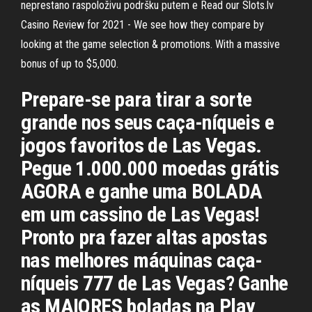
neprestano raspoloživu podršku putem e Read our Slots.lv
Casino Review for 2021 - We see how they compare by
looking at the game selection & promotions. With a massive
bonus of up to $5,000.
Prepare-se para tirar a sorte
grande nos seus caça-níqueis e
jogos favoritos de Las Vegas.
Pegue 1.000.000 moedas grátis
AGORA e ganhe uma BOLADA
em um cassino de Las Vegas!
Pronto pra fazer altas apostas
nas melhores máquinas caça-
níqueis 777 de Las Vegas? Ganhe
as MAIORES boladas na Play